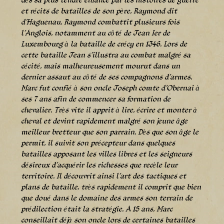
et récits de batailles de son père, Raymond dit
d’Haguenau. Raymond combattit plusieurs fois
l’Anglois, notamment au côté de Jean Ier de
Luxembourg à la bataille de crécy en 1346. Lors de
cette bataille Jean s’illustra au combat malgré sa
cécité, mais malheureusement mourut dans un
dernier assaut au côté de ses compagnons d’armes.
Marc fut confié à son oncle Joseph comte d’Obernai à
ses 7 ans afin de commencer sa formation de
chevalier. Très vite il apprit à lire, écrire et monter à
cheval et devint rapidement malgré son jeune âge
meilleur bretteur que son parrain. Dès que son âge le
permit, il suivit son précepteur dans quelques
batailles apposant les villes libres et les seigneurs
désireux d’acquérir les richesses que recèle leur
territoire. Il découvrit ainsi l’art des tactiques et
plans de bataille, très rapidement il comprit que bien
que doué dans le domaine des armes son terrain de
prédilection était la stratégie. A 15 ans, Marc
conseillait déjà son oncle lors de certaines batailles