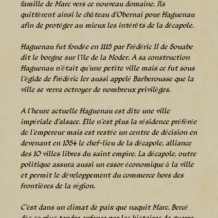
famille de Marc vers ce nouveau domaine. Ils
quittèrent ainsi le château d’Obernai pour Haguenau
afin de protéger au mieux les intérêts de la décapole.
Haguenau fut fondée en 1115 par Frédéric II de Souabe
dit le borgne sur l’île de la Moder. A sa construction
Haguenau n’était qu’une petite ville mais ce fut sous
l’égide de Frédéric Ier aussi appelé Barberousse que la
ville se verra octroyer de nombreux privilèges.
A l’heure actuelle Haguenau est dite une ville
impériale d’alsace. Elle n’est plus la résidence préférée
de l’empereur mais est restée un centre de décision en
devenant en 1354 le chef-lieu de la décapole, alliance
des 10 villes libres du saint empire. La décapole, outre
politique assura aussi un essor économique à la ville
et permit le développement du commerce hors des
frontières de la région.
C’est dans un climat de paix que naquit Marc. Bercé
dès sa plus tendre enfance par les histoires de guerre