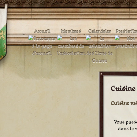
Accueil
Membres
Calendrier
Prestatio
Cuisine
Cuisine mé
Vous passez
dans le v