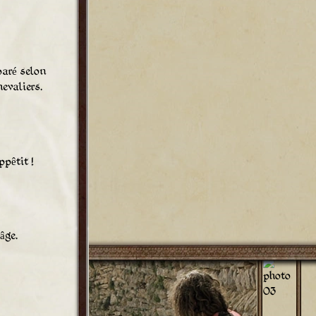
paré selon
evaliers.
pêtit !
âge.